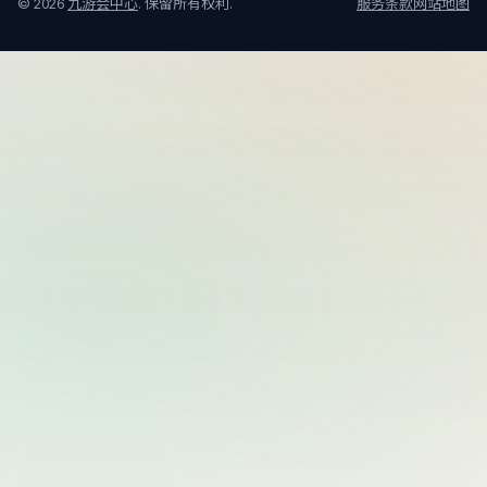
© 2026
九游会中心
. 保留所有权利.
服务条款
网站地图