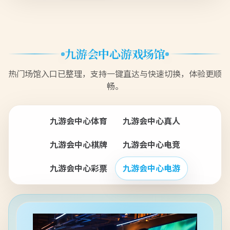
九游会中心游戏场馆
热门场馆入口已整理，支持一键直达与快速切换，体验更顺
畅。
九游会中心体育
九游会中心真人
九游会中心棋牌
九游会中心电竞
九游会中心彩票
九游会中心电游