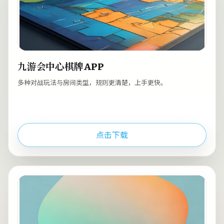
九游会中心棋牌APP
多种对战玩法与房间类型，规则更清楚，上手更快。
点击下载