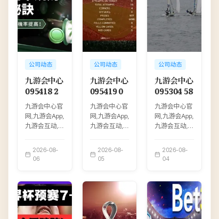
公司动态
公司动态
公司动态
九游会中心
九游会中心
九游会中心
095418 2
095419 0
095304 58
九游会中心官
九游会中心官
九游会中心官
网,九游会App,
网,九游会App,
网,九游会App,
九游会互动,
九游会互动,
九游会互动,
九游会备用,
九游会备用,
九游会备用,
九游会平台,
九游会平台,
九游会平台,
2026-08-
2026-08-
2026-08-
九游会中心
九游会中心
九游会中心
06
05
04
095418 2
095419 0
095304 58