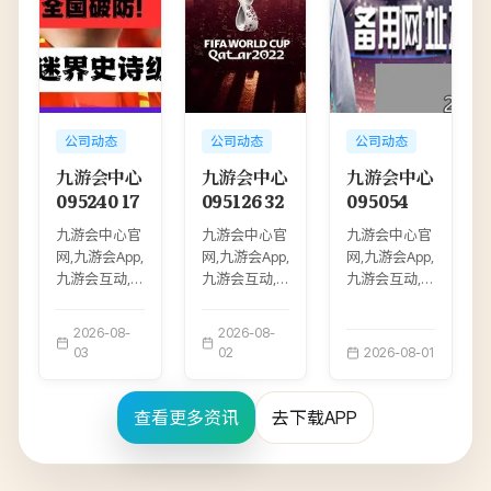
公司动态
公司动态
公司动态
九游会中心
九游会中心
九游会中心
095240 17
095126 32
095054
九游会中心官
九游会中心官
九游会中心官
网,九游会App,
网,九游会App,
网,九游会App,
九游会互动,
九游会互动,
九游会互动,
九游会备用,
九游会备用,
九游会备用,
九游会平台,
九游会平台,
九游会平台,
2026-08-
2026-08-
九游会中心
九游会中心
九游会中心
03
02
2026-08-01
095240 17
095126 32
095054
查看更多资讯
去下载APP